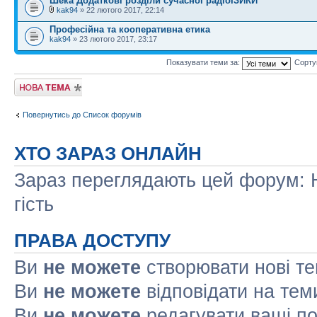
Шека Додаткові розділи сучасної радіоІЗИКИ
kak94
» 22 лютого 2017, 22:14
Професійна та кооперативна етика
kak94
» 23 лютого 2017, 23:17
Показувати теми за:
Сорту
Створити нову
тему
Повернутись до Список форумів
ХТО ЗАРАЗ ОНЛАЙН
Зараз переглядають цей форум: Н
гість
ПРАВА ДОСТУПУ
Ви
не можете
створювати нові т
Ви
не можете
відповідати на тем
Ви
не можете
редагувати ваші п