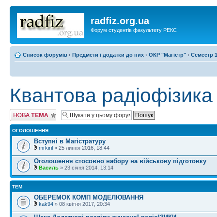
radfiz.org.ua
Форум студентів факультету РЕКС
Список форумів
‹
Предмети і додатки до них
‹
ОКР "Магістр"
‹
Семестр 1
Квантова радіофізика
Створити нову
тему
ОГОЛОШЕННЯ
Вступні в Магістратуру
mrkiril
» 25 липня 2016, 18:44
Оголошення стосовно набору на військову підготовку
Василь
» 23 січня 2014, 13:14
ТЕМ
ОБЕРЕМОК КОМП МОДЕЛЮВАННЯ
kak94
» 08 квітня 2017, 20:34