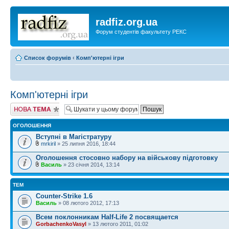
radfiz.org.ua
Форум студентів факультету РЕКС
Список форумів
‹
Комп'ютерні ігри
Комп'ютерні ігри
Створити нову
тему
ОГОЛОШЕННЯ
Вступні в Магістратуру
mrkiril
» 25 липня 2016, 18:44
Оголошення стосовно набору на військову підготовку
Василь
» 23 січня 2014, 13:14
ТЕМ
Counter-Strike 1.6
Василь
» 08 лютого 2012, 17:13
Всем поклонникам Half-Life 2 посвящается
GorbachenkoVasyl
» 13 лютого 2011, 01:02