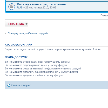
Вася ну какие игры, ты гонишь
RUS
» 23 листопада 2010, 23:05
Показ
Створити нову
тему
Повернутись до Список форумів
ХТО ЗАРАЗ ОНЛАЙН
Зараз переглядають цей форум: Немає зареєстрованих користувачів і 1 гість
ПРАВА ДОСТУПУ
Ви
не можете
створювати нові теми у цьому форумі
Ви
не можете
відповідати на теми у цьому форумі
Ви
не можете
редагувати ваші повідомлення у цьому форумі
Ви
не можете
видаляти ваші повідомлення у цьому форумі
Ви
не можете
додавати файли у цьому форумі
Список форумів