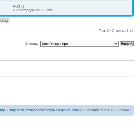
RUS
7
23 листопада 2010, 23:05
Тем: 3 • Сторінка
1
з
1
Вперед:
нда
•
Видалити встановлені форумом файли cookie
• Часовий пояс UTC + 2 годин