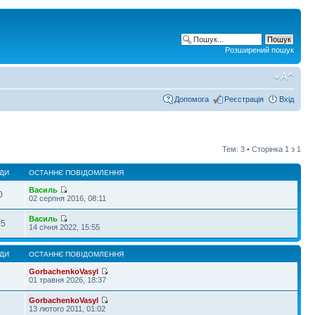
Розширений пошук
Допомога
Реєстрація
Вхід
Тем: 3 • Сторінка
1
з
1
ДИ
ОСТАННЄ ПОВІДОМЛЕННЯ
Василь
0
02 серпня 2016, 08:11
Василь
05
14 січня 2022, 15:55
ДИ
ОСТАННЄ ПОВІДОМЛЕННЯ
GorbachenkoVasyl
8
01 травня 2026, 18:37
GorbachenkoVasyl
2
13 лютого 2011, 01:02