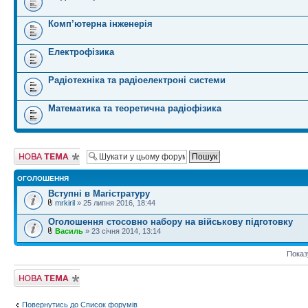
Комп’ютерна інженерія
Електрофізика
Радіотехніка та радіоелектроні системи
Математика та теоретична радіофізика
Створити нову
тему
ОГОЛОШЕННЯ
Вступні в Магістратуру
mrkiril
» 25 липня 2016, 18:44
Оголошення стосовно набору на військову підготовку
Василь
» 23 січня 2014, 13:14
Показ
Створити нову
тему
Повернутись до Список форумів