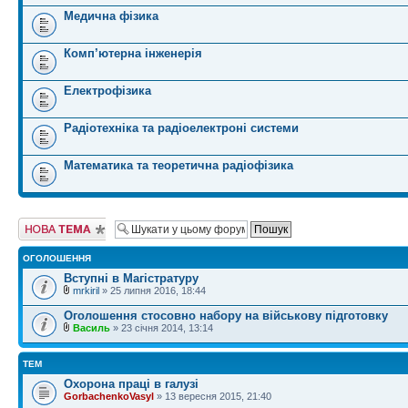
Медична фізика
Комп’ютерна інженерія
Електрофізика
Радіотехніка та радіоелектроні системи
Математика та теоретична радіофізика
Створити нову
тему
ОГОЛОШЕННЯ
Вступні в Магістратуру
mrkiril
» 25 липня 2016, 18:44
Оголошення стосовно набору на військову підготовку
Василь
» 23 січня 2014, 13:14
ТЕМ
Охорона праці в галузі
GorbachenkoVasyl
» 13 вересня 2015, 21:40