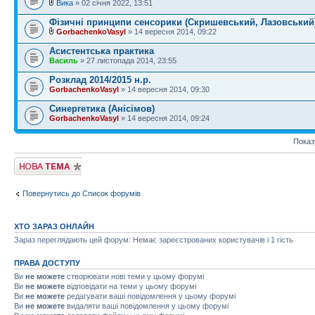
Вика
» 02 січня 2022, 13:51
Фізичні принципи сенсорики (Скришевський, Лазовський
GorbachenkoVasyl
» 14 вересня 2014, 09:22
Асистентська практика
Василь
» 27 листопада 2014, 23:55
Розклад 2014/2015 н.р.
GorbachenkoVasyl
» 14 вересня 2014, 09:30
Синергетика (Анісімов)
GorbachenkoVasyl
» 14 вересня 2014, 09:24
Показ
Створити нову
тему
Повернутись до Список форумів
ХТО ЗАРАЗ ОНЛАЙН
Зараз переглядають цей форум: Немає зареєстрованих користувачів і 1 гість
ПРАВА ДОСТУПУ
Ви
не можете
створювати нові теми у цьому форумі
Ви
не можете
відповідати на теми у цьому форумі
Ви
не можете
редагувати ваші повідомлення у цьому форумі
Ви
не можете
видаляти ваші повідомлення у цьому форумі