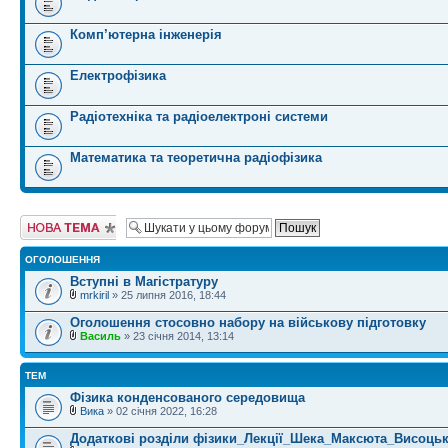
Комп’ютерна інженерія
Електрофізика
Радіотехніка та радіоелектроні системи
Математика та теоретична радіофізика
Створити нову
тему
ОГОЛОШЕННЯ
Вступні в Магістратуру
mrkiril
» 25 липня 2016, 18:44
Оголошення стосовно набору на військову підготовку
Василь
» 23 січня 2014, 13:14
ТЕМ
Фізика конденсованого середовища
Вика
» 02 січня 2022, 16:28
Додаткові розділи фізики_Лекції_Шека_Максюта_Висоць