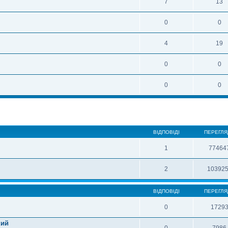
7
13
0
0
4
19
0
0
0
0
ВІДПОВІДІ
ПЕРЕГЛЯ
1
77464
2
10392
ВІДПОВІДІ
ПЕРЕГЛЯ
0
1729
кий
0
7986