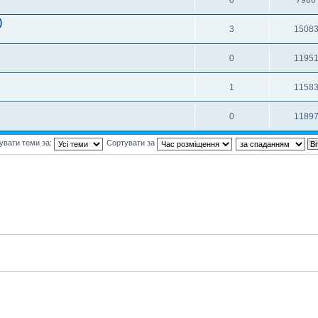
)
3
1508
0
1195
1
1158
0
1189
увати теми за:
Сортувати за