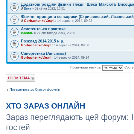
Додаткові розділи фізики_Лекції_Шека_Максюта_Висоць
Вика
» 02 січня 2022, 13:51
Фізичні принципи сенсорики (Скришевський, Лазовський
GorbachenkoVasyl
» 14 вересня 2014, 09:22
Асистентська практика
Василь
» 27 листопада 2014, 23:55
Розклад 2014/2015 н.р.
GorbachenkoVasyl
» 14 вересня 2014, 09:30
Синергетика (Анісімов)
GorbachenkoVasyl
» 14 вересня 2014, 09:24
Показувати теми за:
Сорту
Створити нову
тему
Повернутись до Список форумів
ХТО ЗАРАЗ ОНЛАЙН
Зараз переглядають цей форум: Н
гостей