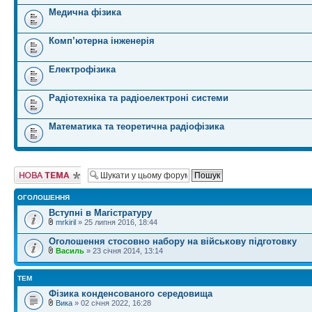
Медична фізика
Комп’ютерна інженерія
Електрофізика
Радіотехніка та радіоелектроні системи
Математика та теоретична радіофізика
Створити нову
тему
ОГОЛОШЕННЯ
Вступні в Магістратуру
mrkiril
» 25 липня 2016, 18:44
Оголошення стосовно набору на військову підготовку
Василь
» 23 січня 2014, 13:14
ТЕМ
Фізика конденсованого середовища
Вика
» 02 січня 2022, 16:28