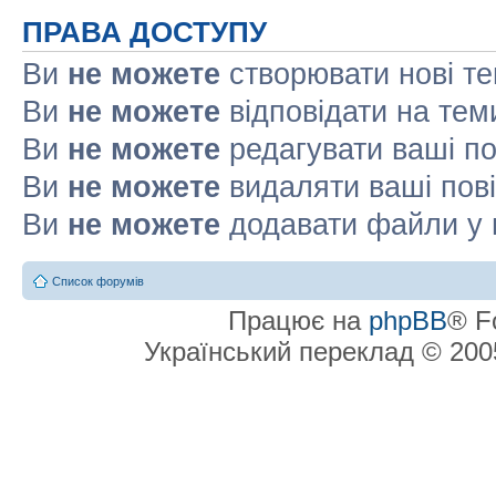
ПРАВА ДОСТУПУ
Ви
не можете
створювати нові т
Ви
не можете
відповідати на тем
Ви
не можете
редагувати ваші п
Ви
не можете
видаляти ваші пов
Ви
не можете
додавати файли у 
Список форумів
Працює на
phpBB
® F
Український переклад © 20