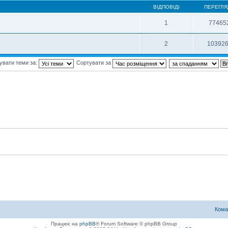
ВІДПОВІДІ
ПЕРЕГЛЯ
1
77465
2
10392
увати теми за:
Сортувати за
Кома
Працює на
phpBB
® Forum Software © phpBB Group