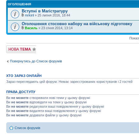
ОГОЛОШЕННЯ
Вступні в Магістратуру
mrkiril
» 25 липня 2016, 18:44
Оголошення стосовно набору на військову підготовку
Василь
» 23 січня 2014, 13:14
Показ
Створити нову
тему
Повернутись до Список форумів
ХТО ЗАРАЗ ОНЛАЙН
Зараз переглядають цей форум: Немає зареєстрованих користувачів і 2 гостей
ПРАВА ДОСТУПУ
Ви
не можете
створювати нові теми у цьому форумі
Ви
не можете
відповідати на теми у цьому форумі
Ви
не можете
редагувати ваші повідомлення у цьому форумі
Ви
не можете
видаляти ваші повідомлення у цьому форумі
Ви
не можете
додавати файли у цьому форумі
Список форумів