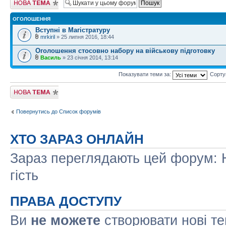
тему
ОГОЛОШЕННЯ
Вступні в Магістратуру
mrkiril
» 25 липня 2016, 18:44
Оголошення стосовно набору на військову підготовку
Василь
» 23 січня 2014, 13:14
Показувати теми за:
Сорту
Створити нову
тему
Повернутись до Список форумів
ХТО ЗАРАЗ ОНЛАЙН
Зараз переглядають цей форум: Н
гість
ПРАВА ДОСТУПУ
Ви
не можете
створювати нові т