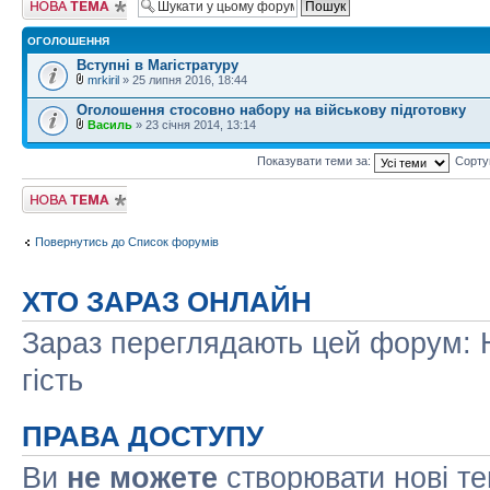
тему
ОГОЛОШЕННЯ
Вступні в Магістратуру
mrkiril
» 25 липня 2016, 18:44
Оголошення стосовно набору на військову підготовку
Василь
» 23 січня 2014, 13:14
Показувати теми за:
Сорту
Створити нову
тему
Повернутись до Список форумів
ХТО ЗАРАЗ ОНЛАЙН
Зараз переглядають цей форум: Н
гість
ПРАВА ДОСТУПУ
Ви
не можете
створювати нові т