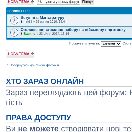
тему
ОГОЛОШЕННЯ
Вступні в Магістратуру
mrkiril
» 25 липня 2016, 18:44
Оголошення стосовно набору на військову підготовку
Василь
» 23 січня 2014, 13:14
Показувати теми за:
Сорту
Створити нову
тему
Повернутись до Список форумів
ХТО ЗАРАЗ ОНЛАЙН
Зараз переглядають цей форум: Н
гість
ПРАВА ДОСТУПУ
Ви
не можете
створювати нові т