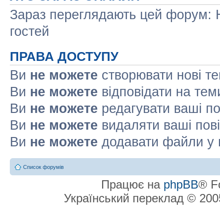
Зараз переглядають цей форум: Н
гостей
ПРАВА ДОСТУПУ
Ви
не можете
створювати нові т
Ви
не можете
відповідати на тем
Ви
не можете
редагувати ваші п
Ви
не можете
видаляти ваші пов
Ви
не можете
додавати файли у 
Список форумів
Працює на
phpBB
® F
Український переклад © 20