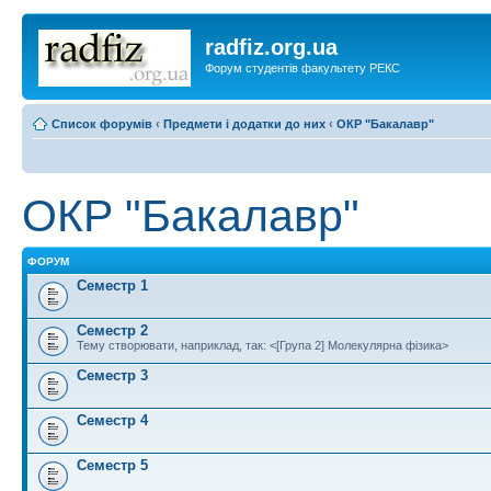
radfiz.org.ua
Форум студентів факультету РЕКС
Список форумів
‹
Предмети і додатки до них
‹
ОКР "Бакалавр"
ОКР "Бакалавр"
ФОРУМ
Семестр 1
Семестр 2
Тему створювати, наприклад, так: <[Група 2] Молекулярна фізика>
Семестр 3
Семестр 4
Семестр 5