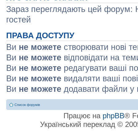
Зараз переглядають цей форум: Н
гостей
ПРАВА ДОСТУПУ
Ви
не можете
створювати нові т
Ви
не можете
відповідати на тем
Ви
не можете
редагувати ваші п
Ви
не можете
видаляти ваші пов
Ви
не можете
додавати файли у 
Список форумів
Працює на
phpBB
® F
Український переклад © 20