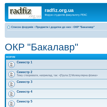
radfiz.org.ua
Форум студентів факультету РЕКС
Список форумів
‹
Предмети і додатки до них
‹
ОКР "Бакалавр"
ОКР "Бакалавр"
ФОРУМ
Семестр 1
Семестр 2
Тему створювати, наприклад, так: <[Група 2] Молекулярна фізика>
Семестр 3
Семестр 4
Семестр 5