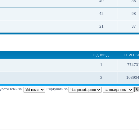
40
86
42
98
21
37
ВІДПОВІДІ
ПЕРЕГЛЯ
1
77473
2
10393
увати теми за:
Сортувати за