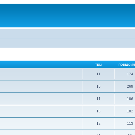
ТЕМ
ПОВІДОМ
11
174
15
269
11
186
13
182
12
113