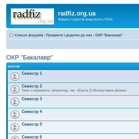
radfiz.org.ua
Форум студентів факультету РЕКС
Список форумів
‹
Предмети і додатки до них
‹
ОКР "Бакалавр"
ОКР "Бакалавр"
ФОРУМ
Семестр 1
Семестр 2
Тему створювати, наприклад, так: <[Група 2] Молекулярна фізика>
Семестр 3
Семестр 4
Семестр 5
Семестр 6