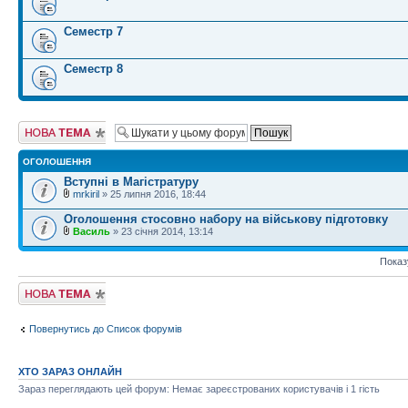
Семестр 7
Семестр 8
Створити нову
тему
ОГОЛОШЕННЯ
Вступні в Магістратуру
mrkiril
» 25 липня 2016, 18:44
Оголошення стосовно набору на військову підготовку
Василь
» 23 січня 2014, 13:14
Показ
Створити нову
тему
Повернутись до Список форумів
ХТО ЗАРАЗ ОНЛАЙН
Зараз переглядають цей форум: Немає зареєстрованих користувачів і 1 гість