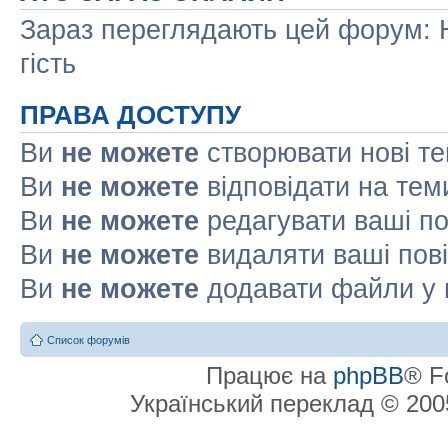
Зараз переглядають цей форум: Н
гість
ПРАВА ДОСТУПУ
Ви
не можете
створювати нові т
Ви
не можете
відповідати на тем
Ви
не можете
редагувати ваші п
Ви
не можете
видаляти ваші пов
Ви
не можете
додавати файли у 
Список форумів
Працює на
phpBB
® F
Український переклад © 20