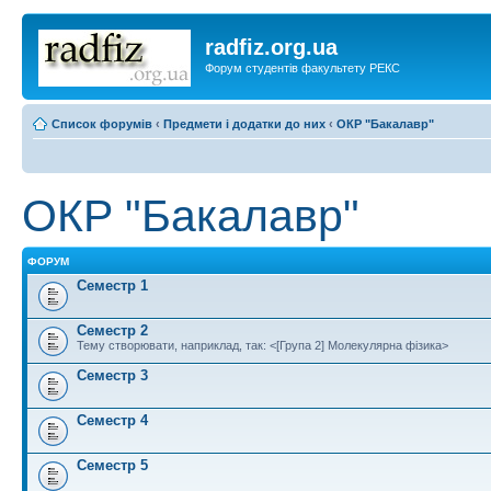
radfiz.org.ua
Форум студентів факультету РЕКС
Список форумів
‹
Предмети і додатки до них
‹
ОКР "Бакалавр"
ОКР "Бакалавр"
ФОРУМ
Семестр 1
Семестр 2
Тему створювати, наприклад, так: <[Група 2] Молекулярна фізика>
Семестр 3
Семестр 4
Семестр 5