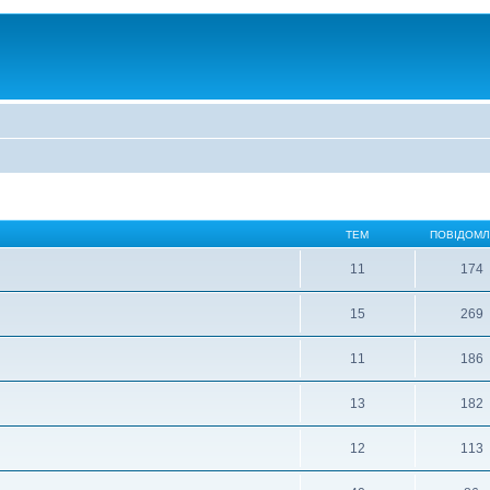
ТЕМ
ПОВІДОМ
11
174
15
269
11
186
13
182
12
113