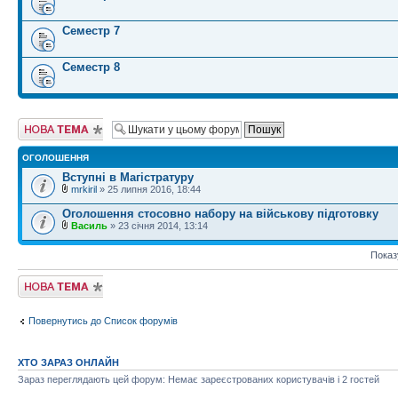
Семестр 7
Семестр 8
Створити нову
тему
ОГОЛОШЕННЯ
Вступні в Магістратуру
mrkiril
» 25 липня 2016, 18:44
Оголошення стосовно набору на військову підготовку
Василь
» 23 січня 2014, 13:14
Показ
Створити нову
тему
Повернутись до Список форумів
ХТО ЗАРАЗ ОНЛАЙН
Зараз переглядають цей форум: Немає зареєстрованих користувачів і 2 гостей