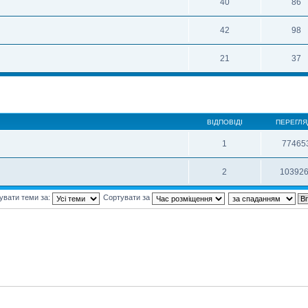
40
86
42
98
21
37
ВІДПОВІДІ
ПЕРЕГЛЯ
1
77465
2
10392
увати теми за:
Сортувати за