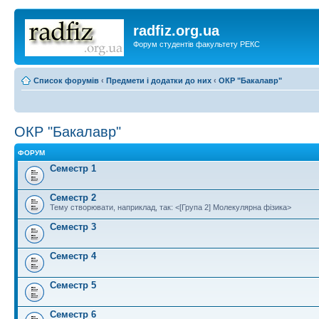
radfiz.org.ua
Форум студентів факультету РЕКС
Список форумів
‹
Предмети і додатки до них
‹
ОКР "Бакалавр"
ОКР "Бакалавр"
ФОРУМ
Семестр 1
Семестр 2
Тему створювати, наприклад, так: <[Група 2] Молекулярна фізика>
Семестр 3
Семестр 4
Семестр 5
Семестр 6