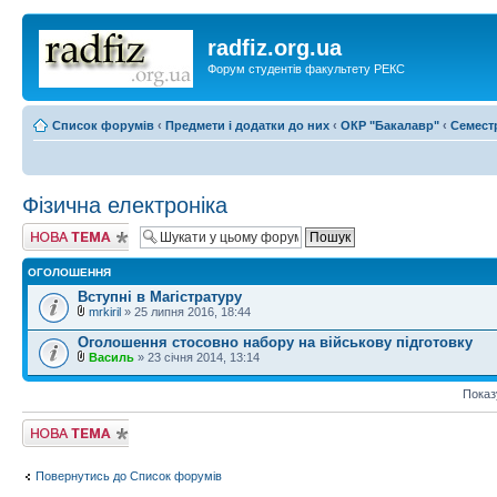
radfiz.org.ua
Форум студентів факультету РЕКС
Список форумів
‹
Предмети і додатки до них
‹
ОКР "Бакалавр"
‹
Семест
Фізична електроніка
Створити нову
тему
ОГОЛОШЕННЯ
Вступні в Магістратуру
mrkiril
» 25 липня 2016, 18:44
Оголошення стосовно набору на військову підготовку
Василь
» 23 січня 2014, 13:14
Показ
Створити нову
тему
Повернутись до Список форумів