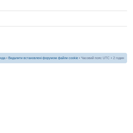
нда
•
Видалити встановлені форумом файли cookie
• Часовий пояс UTC + 2 годин