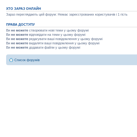
ХТО ЗАРАЗ ОНЛАЙН
Зараз переглядають цей форум: Немає зареєстрованих користувачів і 1 гість
ПРАВА ДОСТУПУ
Ви
не можете
створювати нові теми у цьому форумі
Ви
не можете
відповідати на теми у цьому форумі
Ви
не можете
редагувати ваші повідомлення у цьому форумі
Ви
не можете
видаляти ваші повідомлення у цьому форумі
Ви
не можете
додавати файли у цьому форумі
Список форумів