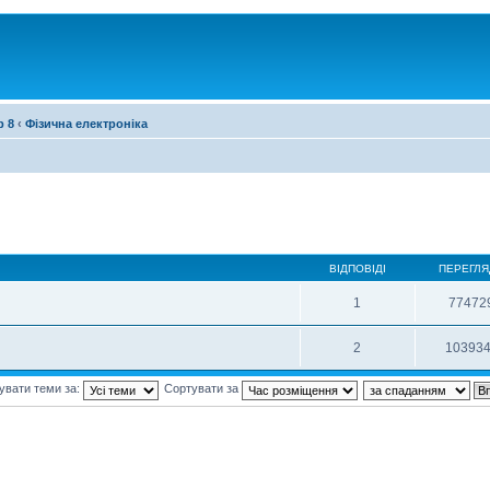
р 8
‹
Фізична електроніка
ВІДПОВІДІ
ПЕРЕГЛЯ
1
77472
2
10393
увати теми за:
Сортувати за