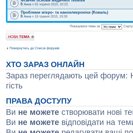
Фізичні основи медичної техніки
Анна
» 02 червня 2015, 10:23
Проблеми мікро- та наноелекроніки (Коваль)
Анна
» 16 травня 2015, 19:30
Показувати теми за:
Сорту
Створити нову
тему
Повернутись до Список форумів
ХТО ЗАРАЗ ОНЛАЙН
Зараз переглядають цей форум: Н
гість
ПРАВА ДОСТУПУ
Ви
не можете
створювати нові т
Ви
не можете
відповідати на тем
Ви
не можете
редагувати ваші п