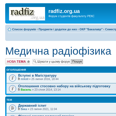
radfiz.org.ua
Форум студентів факультету РЕКС
Список форумів
‹
Предмети і додатки до них
‹
ОКР "Бакалавр"
‹
Семест
Медична радіофізика
Створити нову
тему
ОГОЛОШЕННЯ
Вступні в Магістратуру
mrkiril
» 25 липня 2016, 18:44
Оголошення стосовно набору на військову підготовку
Василь
» 23 січня 2014, 13:14
ТЕМ
Державний іспит
Вика
» 23 липня 2021, 11:04