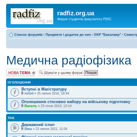
radfiz.org.ua
Форум студентів факультету РЕКС
Список форумів
‹
Предмети і додатки до них
‹
ОКР "Бакалавр"
‹
Семест
Медична радіофізика
Створити нову
тему
ОГОЛОШЕННЯ
Вступні в Магістратуру
mrkiril
» 25 липня 2016, 18:44
Оголошення стосовно набору на військову підготовку
Василь
» 23 січня 2014, 13:14
ТЕМ
Державний іспит
Вика
» 23 липня 2021, 11:04