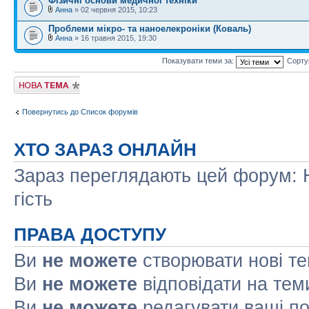
Фізичні основи медичної техніки
Анна
» 02 червня 2015, 10:23
Проблеми мікро- та наноелекроніки (Коваль)
Анна
» 16 травня 2015, 19:30
Показувати теми за:
Сорту
Створити нову
тему
Повернутись до Список форумів
ХТО ЗАРАЗ ОНЛАЙН
Зараз переглядають цей форум: Н
гість
ПРАВА ДОСТУПУ
Ви
не можете
створювати нові т
Ви
не можете
відповідати на тем
Ви
не можете
редагувати ваші п