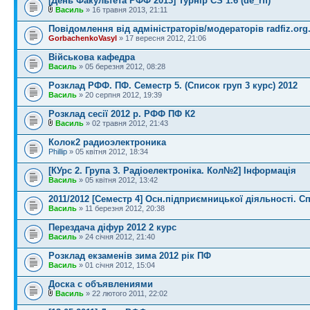
[День Факультета РФФ 2013] Турнір CS 1.6 (de_rff)
Василь
» 16 травня 2013, 21:11
Повідомлення від адміністраторів/модераторів radfiz.org
GorbachenkoVasyl
» 17 вересня 2012, 21:06
Військова кафедра
Василь
» 05 березня 2012, 08:28
Розклад РФФ. ПФ. Семестр 5. (Список груп 3 курс) 2012
Василь
» 20 серпня 2012, 19:39
Розклад сесії 2012 р. РФФ ПФ К2
Василь
» 02 травня 2012, 21:43
Колок2 радиоэлектроника
Phillip
» 05 квітня 2012, 18:34
[КУрс 2. Група 3. Радіоелектроніка. Кол№2] Інформація
Василь
» 05 квітня 2012, 13:42
2011/2012 [Семестр 4] Осн.підприємницької діяльності. С
Василь
» 11 березня 2012, 20:38
Перездача діфур 2012 2 курс
Василь
» 24 січня 2012, 21:40
Розклад екзаменів зима 2012 рік ПФ
Василь
» 01 січня 2012, 15:04
Доска с объявлениями
Василь
» 22 лютого 2011, 22:02