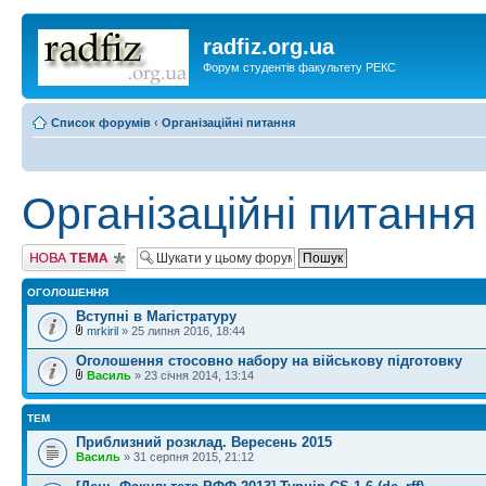
radfiz.org.ua
Форум студентів факультету РЕКС
Список форумів
‹
Організаційні питання
Організаційні питання
Створити нову
тему
ОГОЛОШЕННЯ
Вступні в Магістратуру
mrkiril
» 25 липня 2016, 18:44
Оголошення стосовно набору на військову підготовку
Василь
» 23 січня 2014, 13:14
ТЕМ
Приблизний розклад. Вересень 2015
Василь
» 31 серпня 2015, 21:12