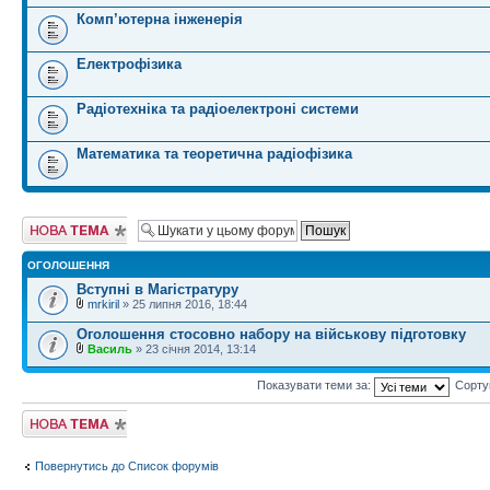
Комп’ютерна інженерія
Електрофізика
Радіотехніка та радіоелектроні системи
Математика та теоретична радіофізика
Створити нову
тему
ОГОЛОШЕННЯ
Вступні в Магістратуру
mrkiril
» 25 липня 2016, 18:44
Оголошення стосовно набору на військову підготовку
Василь
» 23 січня 2014, 13:14
Показувати теми за:
Сорту
Створити нову
тему
Повернутись до Список форумів