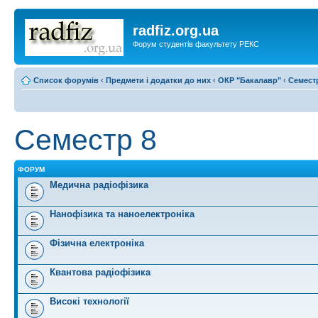
radfiz.org.ua
Форум студентів факультету РЕКС
Список форумів
‹
Предмети і додатки до них
‹
ОКР "Бакалавр"
‹
Семест
Семестр 8
ФОРУМ
Медична радіофізика
Нанофізика та наноелектроніка
Фізична електроніка
Квантова радіофізика
Високі технології