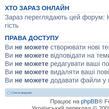
ХТО ЗАРАЗ ОНЛАЙН
Зараз переглядають цей форум: Н
гість
ПРАВА ДОСТУПУ
Ви
не можете
створювати нові т
Ви
не можете
відповідати на тем
Ви
не можете
редагувати ваші п
Ви
не можете
видаляти ваші пов
Ви
не можете
додавати файли у 
Список форумів
Працює на
phpBB
® F
Український переклад © 20