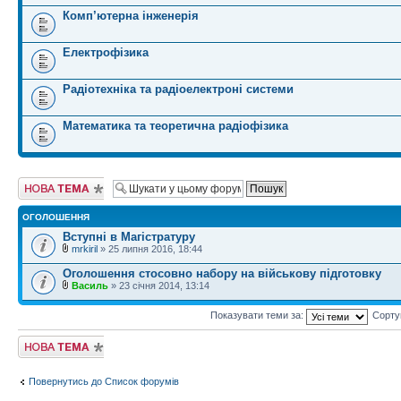
Комп’ютерна інженерія
Електрофізика
Радіотехніка та радіоелектроні системи
Математика та теоретична радіофізика
Створити нову
тему
ОГОЛОШЕННЯ
Вступні в Магістратуру
mrkiril
» 25 липня 2016, 18:44
Оголошення стосовно набору на військову підготовку
Василь
» 23 січня 2014, 13:14
Показувати теми за:
Сорту
Створити нову
тему
Повернутись до Список форумів