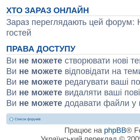
ХТО ЗАРАЗ ОНЛАЙН
Зараз переглядають цей форум: Н
гостей
ПРАВА ДОСТУПУ
Ви
не можете
створювати нові т
Ви
не можете
відповідати на тем
Ви
не можете
редагувати ваші п
Ви
не можете
видаляти ваші пов
Ви
не можете
додавати файли у 
Список форумів
Працює на
phpBB
® F
Український переклад © 20