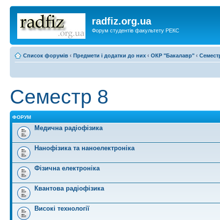
radfiz.org.ua
Форум студентів факультету РЕКС
Список форумів
‹
Предмети і додатки до них
‹
ОКР "Бакалавр"
‹
Семест
Семестр 8
ФОРУМ
Медична радіофізика
Нанофізика та наноелектроніка
Фізична електроніка
Квантова радіофізика
Високі технології