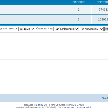
ВІДПОВІДІ
ПЕРЕГЛЯ
1
77463
2
10392
увати теми за:
Сортувати за
Кома
Працює на
phpBB
® Forum Software © phpBB Group
Український переклад © 2005-2011
Українська підтримка phpBB