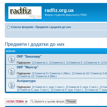
radfiz.org.ua
Форум студентів факультету РЕКС
Список форумів
‹
Предмети і додатки до них
Предмети і додатки до них
ФОРУМ
ОКР "Бакалавр"
Підфоруми:
Семестр 1
,
Семестр 2
,
Семестр 3
,
Семестр 4
,
Се
ОКР "Магістр"
Підфоруми:
Семестр 9 / Семестр 1 (Маг.)
,
Семестр 10 / Семестр 2 (М
Семестр 12 / Семестр 4 (Маг.)
Аспірантура
Підфоруми:
Семестр 1, курс 1 (асп.)
,
Семестр 2, курс 1 (асп.)
,
Сем
Семестр 5, курс 3 (асп.)
,
Семестр 6, курс 3 (асп.)
,
Семестр 7, курс
Створити нову
тему