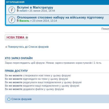
ОГОЛОШЕННЯ
Вступні в Магістратуру
mrkiril
» 25 липня 2016, 18:44
Оголошення стосовно набору на військову підготовку
Василь
» 23 січня 2014, 13:14
Показ
Створити нову
тему
Повернутись до Список форумів
ХТО ЗАРАЗ ОНЛАЙН
Зараз переглядають цей форум: Немає зареєстрованих користувачів і 1 гість
ПРАВА ДОСТУПУ
Ви
не можете
створювати нові теми у цьому форумі
Ви
не можете
відповідати на теми у цьому форумі
Ви
не можете
редагувати ваші повідомлення у цьому форумі
Ви
не можете
видаляти ваші повідомлення у цьому форумі
Ви
не можете
додавати файли у цьому форумі
Список форумів