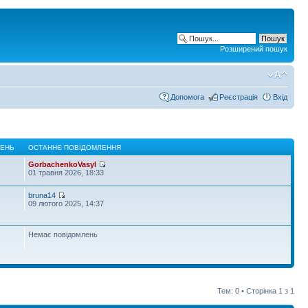
Розширений пошук
Допомога
Реєстрація
Вхід
ЛЕНЬ
ОСТАННЄ ПОВІДОМЛЕННЯ
GorbachenkoVasyl
01 травня 2026, 18:33
bruna14
09 лютого 2025, 14:37
Немає повідомлень
Тем: 0 • Сторінка
1
з
1