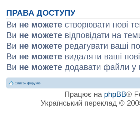
ПРАВА ДОСТУПУ
Ви
не можете
створювати нові т
Ви
не можете
відповідати на тем
Ви
не можете
редагувати ваші п
Ви
не можете
видаляти ваші пов
Ви
не можете
додавати файли у 
Список форумів
Працює на
phpBB
® F
Український переклад © 20