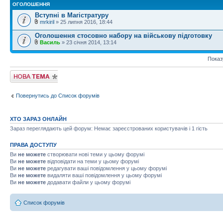
ОГОЛОШЕННЯ
Вступні в Магістратуру
mrkiril
» 25 липня 2016, 18:44
Оголошення стосовно набору на військову підготовку
Василь
» 23 січня 2014, 13:14
Показ
Створити нову
тему
Повернутись до Список форумів
ХТО ЗАРАЗ ОНЛАЙН
Зараз переглядають цей форум: Немає зареєстрованих користувачів і 1 гість
ПРАВА ДОСТУПУ
Ви
не можете
створювати нові теми у цьому форумі
Ви
не можете
відповідати на теми у цьому форумі
Ви
не можете
редагувати ваші повідомлення у цьому форумі
Ви
не можете
видаляти ваші повідомлення у цьому форумі
Ви
не можете
додавати файли у цьому форумі
Список форумів