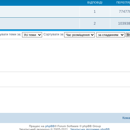
ВІДПОВІДІ
ПЕРЕГЛЯ
1
77477
2
10393
увати теми за:
Сортувати за
Кома
Працює на
phpBB
® Forum Software © phpBB Group
Український переклад © 2005-2011
Українська підтримка phpBB