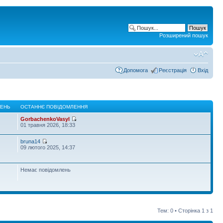
Розширений пошук
Допомога
Реєстрація
Вхід
ЛЕНЬ
ОСТАННЄ ПОВІДОМЛЕННЯ
GorbachenkoVasyl
01 травня 2026, 18:33
bruna14
09 лютого 2025, 14:37
Немає повідомлень
Тем: 0 • Сторінка
1
з
1