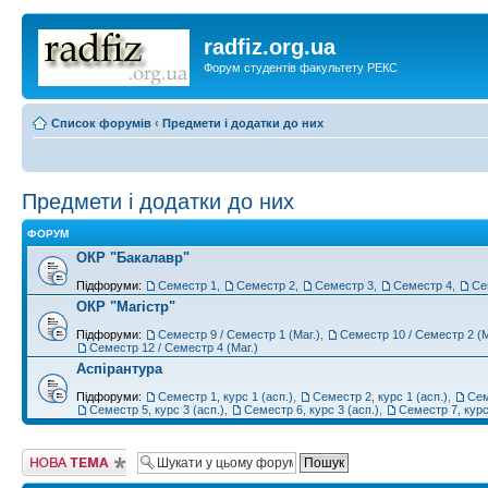
radfiz.org.ua
Форум студентів факультету РЕКС
Список форумів
‹
Предмети і додатки до них
Предмети і додатки до них
ФОРУМ
ОКР "Бакалавр"
Підфоруми:
Семестр 1
,
Семестр 2
,
Семестр 3
,
Семестр 4
,
Се
ОКР "Магістр"
Підфоруми:
Семестр 9 / Семестр 1 (Маг.)
,
Семестр 10 / Семестр 2 (М
Семестр 12 / Семестр 4 (Маг.)
Аспірантура
Підфоруми:
Семестр 1, курс 1 (асп.)
,
Семестр 2, курс 1 (асп.)
,
Сем
Семестр 5, курс 3 (асп.)
,
Семестр 6, курс 3 (асп.)
,
Семестр 7, курс
Створити нову
тему