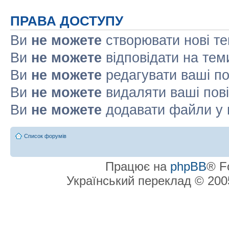
ПРАВА ДОСТУПУ
Ви
не можете
створювати нові т
Ви
не можете
відповідати на тем
Ви
не можете
редагувати ваші п
Ви
не можете
видаляти ваші пов
Ви
не можете
додавати файли у 
Список форумів
Працює на
phpBB
® F
Український переклад © 20