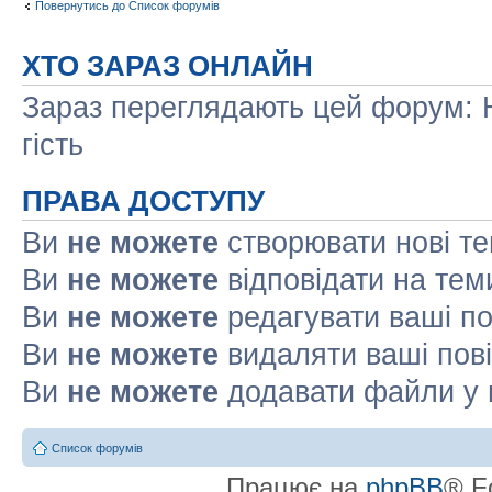
Повернутись до Список форумів
ХТО ЗАРАЗ ОНЛАЙН
Зараз переглядають цей форум: Н
гість
ПРАВА ДОСТУПУ
Ви
не можете
створювати нові т
Ви
не можете
відповідати на тем
Ви
не можете
редагувати ваші п
Ви
не можете
видаляти ваші пов
Ви
не можете
додавати файли у 
Список форумів
Працює на
phpBB
® F