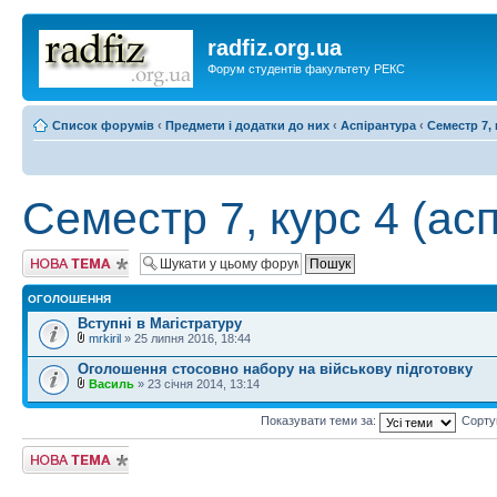
radfiz.org.ua
Форум студентів факультету РЕКС
Список форумів
‹
Предмети і додатки до них
‹
Аспірантура
‹
Семестр 7, 
Семестр 7, курс 4 (асп
Створити нову
тему
ОГОЛОШЕННЯ
Вступні в Магістратуру
mrkiril
» 25 липня 2016, 18:44
Оголошення стосовно набору на військову підготовку
Василь
» 23 січня 2014, 13:14
Показувати теми за:
Сорту
Створити нову
тему