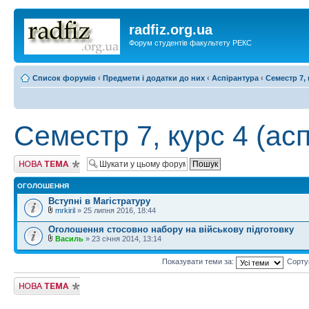
radfiz.org.ua
Форум студентів факультету РЕКС
Список форумів
‹
Предмети і додатки до них
‹
Аспірантура
‹
Семестр 7, 
Семестр 7, курс 4 (асп
Створити нову
тему
ОГОЛОШЕННЯ
Вступні в Магістратуру
mrkiril
» 25 липня 2016, 18:44
Оголошення стосовно набору на військову підготовку
Василь
» 23 січня 2014, 13:14
Показувати теми за:
Сорту
Створити нову
тему