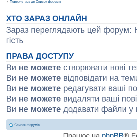
Повернутись до Список форумів
ХТО ЗАРАЗ ОНЛАЙН
Зараз переглядають цей форум: Н
гість
ПРАВА ДОСТУПУ
Ви
не можете
створювати нові т
Ви
не можете
відповідати на тем
Ви
не можете
редагувати ваші п
Ви
не можете
видаляти ваші пов
Ви
не можете
додавати файли у 
Список форумів
Працює на
phpBB
® F