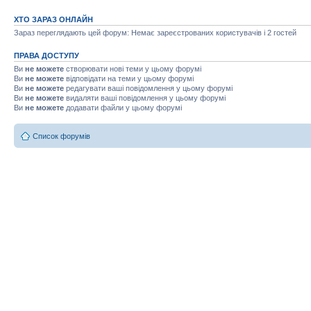
ХТО ЗАРАЗ ОНЛАЙН
Зараз переглядають цей форум: Немає зареєстрованих користувачів і 2 гостей
ПРАВА ДОСТУПУ
Ви
не можете
створювати нові теми у цьому форумі
Ви
не можете
відповідати на теми у цьому форумі
Ви
не можете
редагувати ваші повідомлення у цьому форумі
Ви
не можете
видаляти ваші повідомлення у цьому форумі
Ви
не можете
додавати файли у цьому форумі
Список форумів