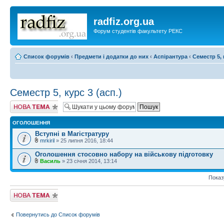
radfiz.org.ua
Форум студентів факультету РЕКС
Список форумів
‹
Предмети і додатки до них
‹
Аспірантура
‹
Семестр 5, 
Семестр 5, курс 3 (асп.)
Створити нову
тему
ОГОЛОШЕННЯ
Вступні в Магістратуру
mrkiril
» 25 липня 2016, 18:44
Оголошення стосовно набору на військову підготовку
Василь
» 23 січня 2014, 13:14
Показ
Створити нову
тему
Повернутись до Список форумів