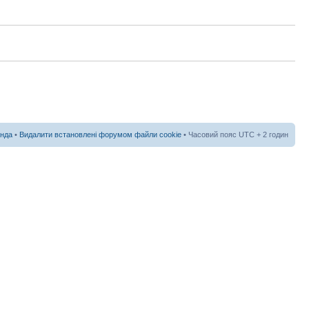
нда
•
Видалити встановлені форумом файли cookie
• Часовий пояс UTC + 2 годин