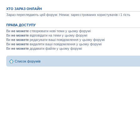
ХТО ЗАРАЗ ОНЛАЙН
Зараз переглядають цей форум: Немає зареєстрованих користувачів і 1 гість
ПРАВА ДОСТУПУ
Ви
не можете
створювати нові теми у цьому форумі
Ви
не можете
відповідати на теми у цьому форумі
Ви
не можете
редагувати ваші повідомлення у цьому форумі
Ви
не можете
видаляти ваші повідомлення у цьому форумі
Ви
не можете
додавати файли у цьому форумі
Список форумів