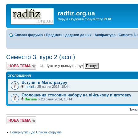
radfiz.org.ua
Форум студентів факультету РЕКС
Список форумів
‹
Предмети і додатки до них
‹
Аспірантура
‹
Семестр 3, 
Семестр 3, курс 2 (асп.)
Створити нову
тему
ОГОЛОШЕННЯ
Вступні в Магістратуру
mrkiril
» 25 липня 2016, 18:44
Оголошення стосовно набору на військову підготовку
Василь
» 23 січня 2014, 13:14
Показ
Створити нову
тему
Повернутись до Список форумів