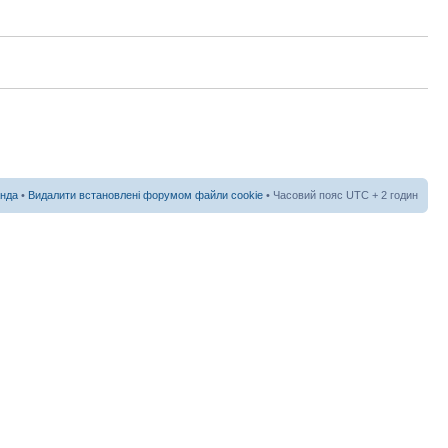
нда
•
Видалити встановлені форумом файли cookie
• Часовий пояс UTC + 2 годин