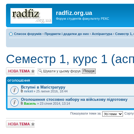
radfiz.org.ua
Форум студентів факультету РЕКС
Список форумів
‹
Предмети і додатки до них
‹
Аспірантура
‹
Семестр 1, 
Семестр 1, курс 1 (асп
Створити нову
тему
ОГОЛОШЕННЯ
Вступні в Магістратуру
mrkiril
» 25 липня 2016, 18:44
Оголошення стосовно набору на військову підготовку
Василь
» 23 січня 2014, 13:14
Показувати теми за:
Сорту
Створити нову
тему