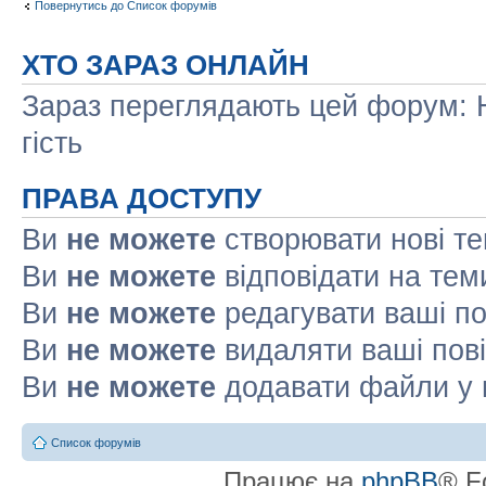
Повернутись до Список форумів
ХТО ЗАРАЗ ОНЛАЙН
Зараз переглядають цей форум: Н
гість
ПРАВА ДОСТУПУ
Ви
не можете
створювати нові т
Ви
не можете
відповідати на тем
Ви
не можете
редагувати ваші п
Ви
не можете
видаляти ваші пов
Ви
не можете
додавати файли у 
Список форумів
Працює на
phpBB
® F