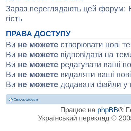
Зараз переглядають цей форум: Н
гість
ПРАВА ДОСТУПУ
Ви
не можете
створювати нові т
Ви
не можете
відповідати на тем
Ви
не можете
редагувати ваші п
Ви
не можете
видаляти ваші пов
Ви
не можете
додавати файли у 
Список форумів
Працює на
phpBB
® F
Український переклад © 20