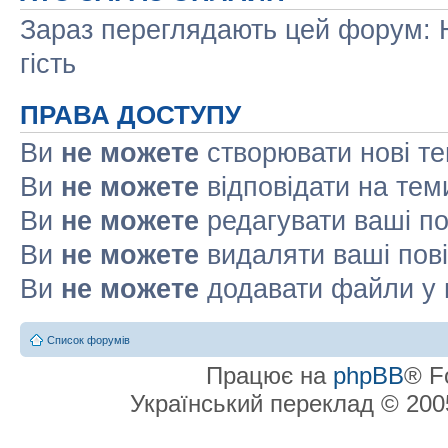
Зараз переглядають цей форум: Н
гість
ПРАВА ДОСТУПУ
Ви
не можете
створювати нові т
Ви
не можете
відповідати на тем
Ви
не можете
редагувати ваші п
Ви
не можете
видаляти ваші пов
Ви
не можете
додавати файли у 
Список форумів
Працює на
phpBB
® F
Український переклад © 20