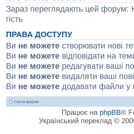
Зараз переглядають цей форум: Н
гість
ПРАВА ДОСТУПУ
Ви
не можете
створювати нові т
Ви
не можете
відповідати на тем
Ви
не можете
редагувати ваші п
Ви
не можете
видаляти ваші пов
Ви
не можете
додавати файли у 
Список форумів
Працює на
phpBB
® F
Український переклад © 20