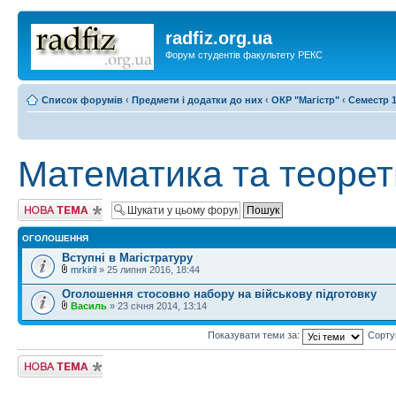
radfiz.org.ua
Форум студентів факультету РЕКС
Список форумів
‹
Предмети і додатки до них
‹
ОКР "Магістр"
‹
Семестр 1
Математика та теорет
Створити нову
тему
ОГОЛОШЕННЯ
Вступні в Магістратуру
mrkiril
» 25 липня 2016, 18:44
Оголошення стосовно набору на військову підготовку
Василь
» 23 січня 2014, 13:14
Показувати теми за:
Сорту
Створити нову
тему