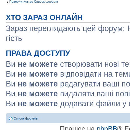
Повернутись до Список форумів
ХТО ЗАРАЗ ОНЛАЙН
Зараз переглядають цей форум: Н
гість
ПРАВА ДОСТУПУ
Ви
не можете
створювати нові т
Ви
не можете
відповідати на тем
Ви
не можете
редагувати ваші п
Ви
не можете
видаляти ваші пов
Ви
не можете
додавати файли у 
Список форумів
Працює на
phpBB
® F