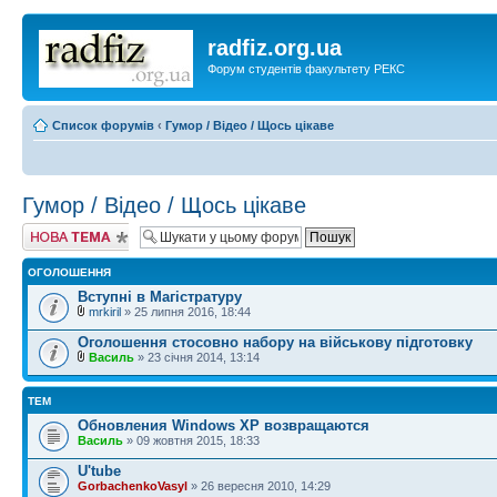
radfiz.org.ua
Форум студентів факультету РЕКС
Список форумів
‹
Гумор / Відео / Щось цікаве
Гумор / Відео / Щось цікаве
Створити нову
тему
ОГОЛОШЕННЯ
Вступні в Магістратуру
mrkiril
» 25 липня 2016, 18:44
Оголошення стосовно набору на військову підготовку
Василь
» 23 січня 2014, 13:14
ТЕМ
Обновления Windows XP возвращаются
Василь
» 09 жовтня 2015, 18:33
U'tube
GorbachenkoVasyl
» 26 вересня 2010, 14:29