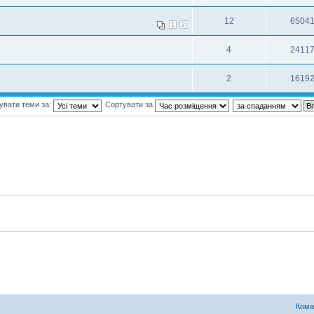
12
6504
1
2
4
2411
2
1619
увати теми за:
Сортувати за
Кома