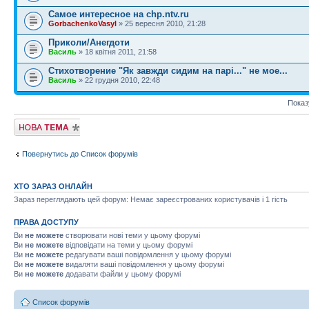
Самое интересное на chp.ntv.ru
GorbachenkoVasyl
» 25 вересня 2010, 21:28
Приколи/Анегдоти
Василь
» 18 квітня 2011, 21:58
Стихотворение "Як завжди сидим на парі..." не мое...
Василь
» 22 грудня 2010, 22:48
Показ
Створити нову
тему
Повернутись до Список форумів
ХТО ЗАРАЗ ОНЛАЙН
Зараз переглядають цей форум: Немає зареєстрованих користувачів і 1 гість
ПРАВА ДОСТУПУ
Ви
не можете
створювати нові теми у цьому форумі
Ви
не можете
відповідати на теми у цьому форумі
Ви
не можете
редагувати ваші повідомлення у цьому форумі
Ви
не можете
видаляти ваші повідомлення у цьому форумі
Ви
не можете
додавати файли у цьому форумі
Список форумів