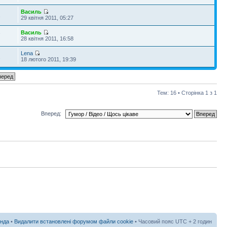
Василь
1
29 квітня 2011, 05:27
Василь
7
28 квітня 2011, 16:58
Lena
2
18 лютого 2011, 19:39
Тем: 16 • Сторінка
1
з
1
Вперед:
нда
•
Видалити встановлені форумом файли cookie
• Часовий пояс UTC + 2 годин