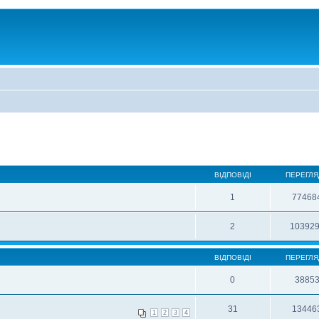
ВІДПОВІДІ
ПЕРЕГЛЯ
1
77468
2
10392
ВІДПОВІДІ
ПЕРЕГЛЯ
0
3885
31
13446
1
2
3
4