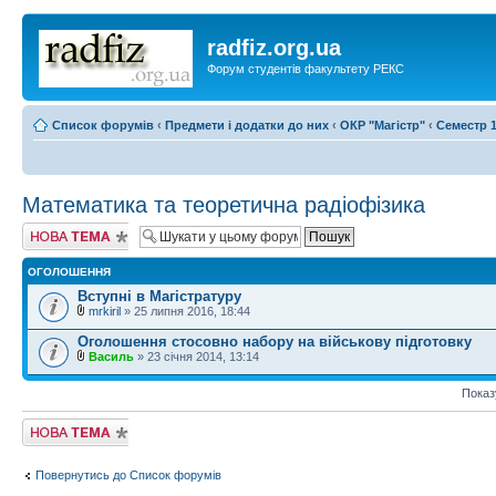
radfiz.org.ua
Форум студентів факультету РЕКС
Список форумів
‹
Предмети і додатки до них
‹
ОКР "Магістр"
‹
Семестр 1
Математика та теоретична радіофізика
Створити нову
тему
ОГОЛОШЕННЯ
Вступні в Магістратуру
mrkiril
» 25 липня 2016, 18:44
Оголошення стосовно набору на військову підготовку
Василь
» 23 січня 2014, 13:14
Показ
Створити нову
тему
Повернутись до Список форумів