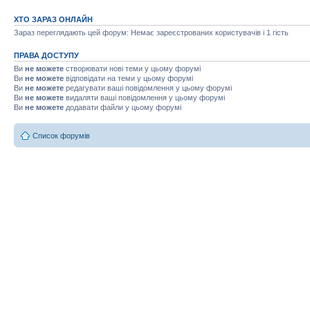
ХТО ЗАРАЗ ОНЛАЙН
Зараз переглядають цей форум: Немає зареєстрованих користувачів і 1 гість
ПРАВА ДОСТУПУ
Ви
не можете
створювати нові теми у цьому форумі
Ви
не можете
відповідати на теми у цьому форумі
Ви
не можете
редагувати ваші повідомлення у цьому форумі
Ви
не можете
видаляти ваші повідомлення у цьому форумі
Ви
не можете
додавати файли у цьому форумі
Список форумів