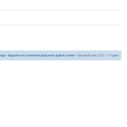
нда
•
Видалити встановлені форумом файли cookie
• Часовий пояс UTC + 2 годин