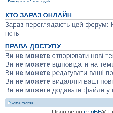
Повернутись до Список форумів
ХТО ЗАРАЗ ОНЛАЙН
Зараз переглядають цей форум: Н
гість
ПРАВА ДОСТУПУ
Ви
не можете
створювати нові т
Ви
не можете
відповідати на тем
Ви
не можете
редагувати ваші п
Ви
не можете
видаляти ваші пов
Ви
не можете
додавати файли у 
Список форумів
Працює на
phpBB
® F