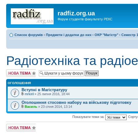
radfiz.org.ua
Форум студентів факультету РЕКС
Список форумів
‹
Предмети і додатки до них
‹
ОКР "Магістр"
‹
Семестр 1
Радіотехніка та радіо
Створити нову
тему
ОГОЛОШЕННЯ
Вступні в Магістратуру
mrkiril
» 25 липня 2016, 18:44
Оголошення стосовно набору на військову підготовку
Василь
» 23 січня 2014, 13:14
Показувати теми за:
Сорту
Створити нову
тему