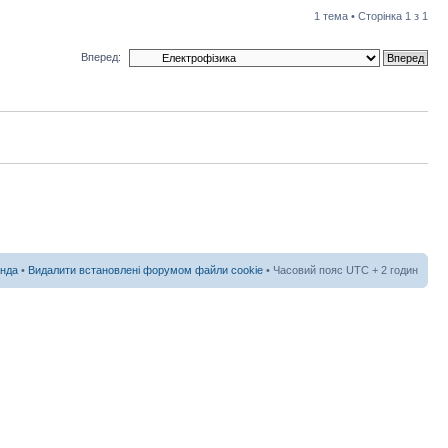
1 тема • Сторінка
1
з
1
Вперед:
нда
•
Видалити встановлені форумом файли cookie
• Часовий пояс UTC + 2 годин