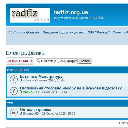
radfiz.org.ua
Форум студентів факультету РЕКС
Список форумів
‹
Предмети і додатки до них
‹
ОКР "Магістр"
‹
Семестр 1
Електрофізика
Створити нову
тему
ОГОЛОШЕННЯ
Вступні в Магістратуру
mrkiril
» 25 липня 2016, 18:44
Оголошення стосовно набору на військову підготовку
Василь
» 23 січня 2014, 13:14
ТЕМ
Оптоелектроніка
Shpegun60
» 29 березня 2020, 15:55
Показ