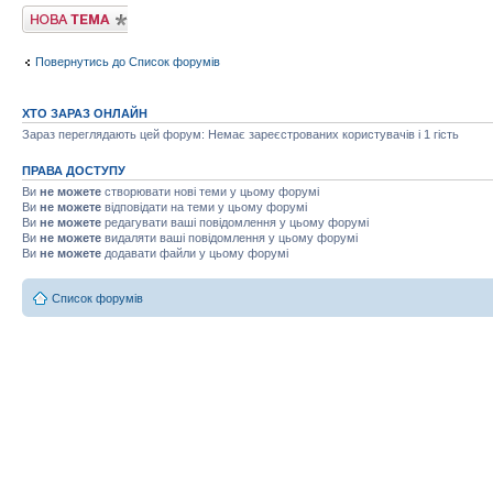
Створити нову
тему
Повернутись до Список форумів
ХТО ЗАРАЗ ОНЛАЙН
Зараз переглядають цей форум: Немає зареєстрованих користувачів і 1 гість
ПРАВА ДОСТУПУ
Ви
не можете
створювати нові теми у цьому форумі
Ви
не можете
відповідати на теми у цьому форумі
Ви
не можете
редагувати ваші повідомлення у цьому форумі
Ви
не можете
видаляти ваші повідомлення у цьому форумі
Ви
не можете
додавати файли у цьому форумі
Список форумів