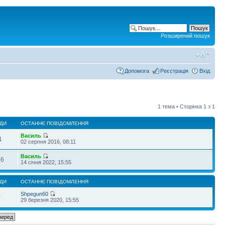
Розширений пошук
Допомога
Реєстрація
Вхід
1 тема • Сторінка
1
з
1
ДИ
ОСТАННЄ ПОВІДОМЛЕННЯ
Василь
1
02 серпня 2016, 08:11
Василь
86
14 січня 2022, 15:55
ДИ
ОСТАННЄ ПОВІДОМЛЕННЯ
Shpegun60
0
29 березня 2020, 15:55