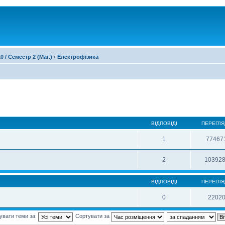
0 / Семестр 2 (Маг.)
‹
Електрофізика
ВІДПОВІДІ
ПЕРЕГЛЯ
1
77467
2
10392
ВІДПОВІДІ
ПЕРЕГЛЯ
0
2202
увати теми за:
Сортувати за