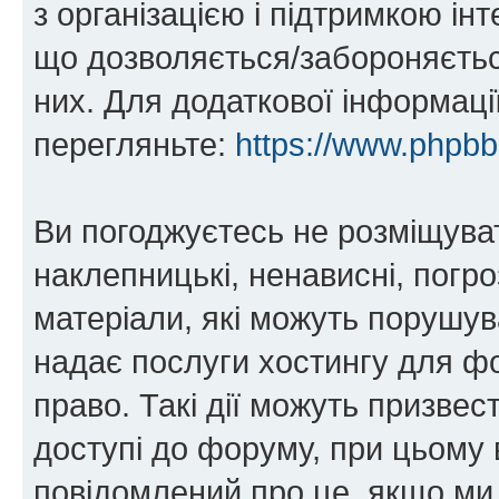
з організацією і підтримкою інт
що дозволяється/забороняється
них. Для додаткової інформаці
перегляньте:
https://www.phpb
Ви погоджуєтесь не розміщуват
наклепницькі, ненависні, погро
матеріали, які можуть порушува
надає послуги хостингу для фо
право. Такі дії можуть призвест
доступі до форуму, при цьому
повідомлений про це, якщо ми 