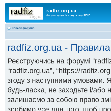
radfiz.org.ua
Форум студентів факультету РЕКС
Список форумів
radfiz.org.ua - Правил
Реєструючись на форумі “radfiz.
“radfiz.org.ua”, “https://radfiz.
згоду з наступними умовами. Я
будь-ласка, не заходьте і/або н
залишаємо за собою право змін
зробимо усе для того, щоб про