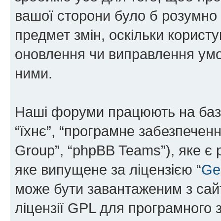
вашої сторони було б розумно 
предмет змін, оскільки користу
оновлення чи виправлення умо
ними.
Наші форуми працюють на базі 
“їхнє”, “програмне забезпечен
Group”, “phpBB Teams”), яке є
яке випущене за ліцензією “
Ge
може бути завантаженим з са
ліцензії GPL для програмного 