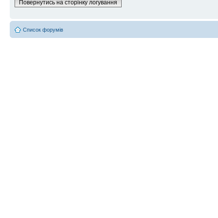
Повернутись на сторінку логування
Список форумів