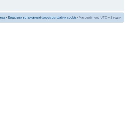
нда
•
Видалити встановлені форумом файли cookie
• Часовий пояс UTC + 2 годин