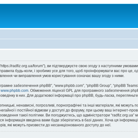
”, “https://radfiz.org.ua/forum”), ви підтверджуєте свою згоду з наступними умов
 правила будь-коли, і зробимо усе для того, щоб проінформувати вас про це, 
новлення чи виправлення умов користування означає вашу згоду з ними.
рограмне забезпечення phpBB”, “www.phpbb.com”, “phpBB Group”, “phpBB Teams”
у
www.phpbb.com
. Обмеження ліцензії GPL для програмного забезпечення phpBB 
оведінку в них. Для додаткової інформації про phpBB, будь-ласка, перегляньт
пницькі, ненависні, погрозливі, порнографічні та інші матеріали, які можуть п
о негайної і постійної відмови у доступі до форуму, при цьому ваш інтернет-п
оведення такої політики. Ви погоджуєтесь, що адміністратори “radfiz.org.ua”
 уся інформація введена вами буде зберігатись в базі даних. Хоча ця інформаці
акерів, які можуть призвести до несанкціонованого доступу до неї.