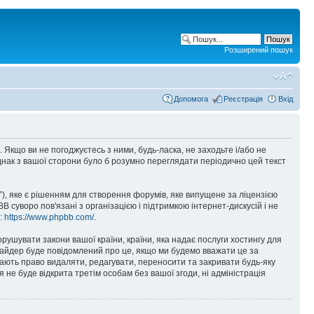
Розширений пошук
Допомога
Реєстрація
Вхід
ами. Якщо ви не погоджуєтесь з ними, будь-ласка, не заходьте і/або не
однак з вашої сторони було б розумно переглядати періодично цей текст
), яке є рішенням для створення форумів, яке випущене за ліцензією
суворо пов'язані з організацією і підтримкою інтернет-дискусій і не
е:
https://www.phpbb.com/
.
орушувати закони вашої країни, країни, яка надає послуги хостингу для
ровайдер буде повідомлений про це, якщо ми будемо вважати це за
 мають право видаляти, редагувати, переносити та закривати будь-яку
я не буде відкрита третім особам без вашої згоди, ні адміністрація