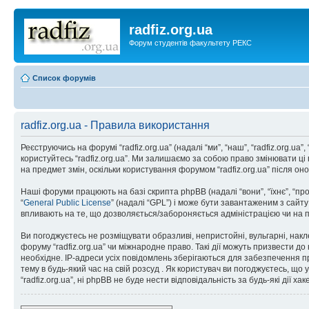
radfiz.org.ua
Форум студентів факультету РЕКС
Список форумів
radfiz.org.ua - Правила використання
Реєструючись на форумі “radfiz.org.ua” (надалі “ми”, “наш”, “radfiz.org.ua
користуйтесь “radfiz.org.ua”. Ми залишаємо за собою право змінювати ці
на предмет змін, оскільки користування форумом “radfiz.org.ua” після о
Наші форуми працюють на базі скрипта phpBB (надалі “вони”, “їхнє”, “п
“
General Public License
” (надалі “GPL”) і може бути завантаженим з сайт
впливають на те, що дозволяється/забороняється адміністрацією чи на п
Ви погоджуєтесь не розміщувати образливі, непристойні, вульгарні, накле
форуму “radfiz.org.ua” чи міжнародне право. Такі дії можуть призвести д
необхідне. IP-адреси усіх повідомлень зберігаються для забезпечення пр
тему в будь-який час на свій розсуд . Як користувач ви погоджуєтесь, що
“radfiz.org.ua”, ні phpBB не буде нести відповідальність за будь-які дії х