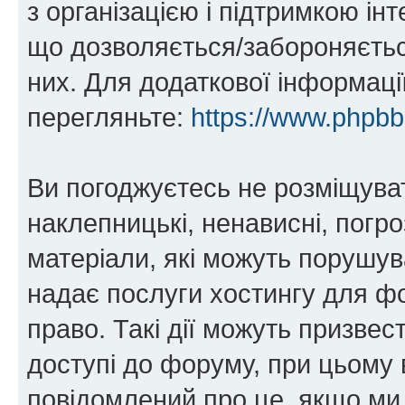
з організацією і підтримкою інт
що дозволяється/забороняється
них. Для додаткової інформаці
перегляньте:
https://www.phpb
Ви погоджуєтесь не розміщуват
наклепницькі, ненависні, погро
матеріали, які можуть порушува
надає послуги хостингу для фо
право. Такі дії можуть призвест
доступі до форуму, при цьому
повідомлений про це, якщо ми 