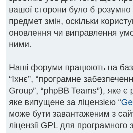
вашої сторони було б розумно 
предмет змін, оскільки користу
оновлення чи виправлення умо
ними.
Наші форуми працюють на базі 
“їхнє”, “програмне забезпечен
Group”, “phpBB Teams”), яке є
яке випущене за ліцензією “
Ge
може бути завантаженим з са
ліцензії GPL для програмного 