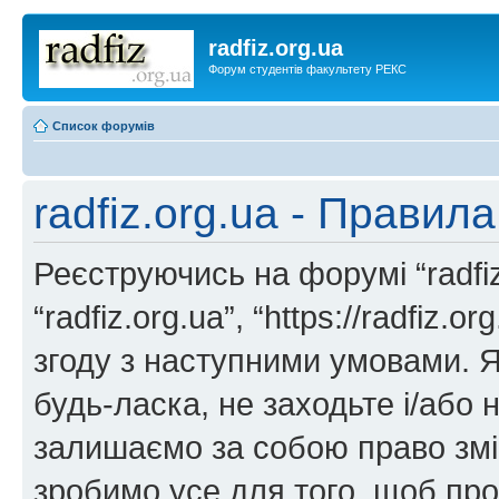
radfiz.org.ua
Форум студентів факультету РЕКС
Список форумів
radfiz.org.ua - Правил
Реєструючись на форумі “radfiz.
“radfiz.org.ua”, “https://radfiz.
згоду з наступними умовами. Я
будь-ласка, не заходьте і/або н
залишаємо за собою право змін
зробимо усе для того, щоб про