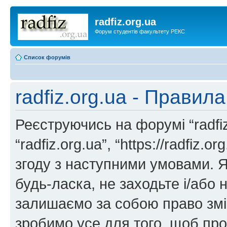
radfiz.org.ua
Форум студентів факультету РЕКС
Список форумів
radfiz.org.ua - Правил
Реєструючись на форумі “radfiz.
“radfiz.org.ua”, “https://radfiz.
згоду з наступними умовами. Я
будь-ласка, не заходьте і/або н
залишаємо за собою право змін
зробимо усе для того, щоб про