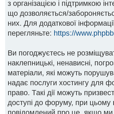
з організацією і підтримкою інт
що дозволяється/забороняється
них. Для додаткової інформаці
перегляньте:
https://www.phpb
Ви погоджуєтесь не розміщуват
наклепницькі, ненависні, погро
матеріали, які можуть порушува
надає послуги хостингу для фо
право. Такі дії можуть призвест
доступі до форуму, при цьому
повідомлений про це, якщо ми 