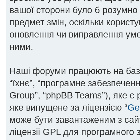
вашої сторони було б розумно 
предмет змін, оскільки користу
оновлення чи виправлення умо
ними.
Наші форуми працюють на базі 
“їхнє”, “програмне забезпечен
Group”, “phpBB Teams”), яке є
яке випущене за ліцензією “
Ge
може бути завантаженим з са
ліцензії GPL для програмного 