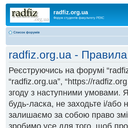
radfiz.org.ua
Форум студентів факультету РЕКС
Список форумів
radfiz.org.ua - Правил
Реєструючись на форумі “radfiz.
“radfiz.org.ua”, “https://radfiz.
згоду з наступними умовами. Я
будь-ласка, не заходьте і/або н
залишаємо за собою право змін
зробимо усе для того, щоб про