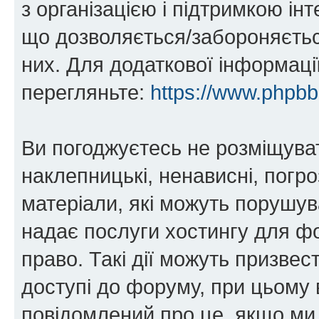
з організацією і підтримкою інт
що дозволяється/забороняється
них. Для додаткової інформаці
перегляньте:
https://www.phpb
Ви погоджуєтесь не розміщуват
наклепницькі, ненависні, погро
матеріали, які можуть порушува
надає послуги хостингу для фо
право. Такі дії можуть призвест
доступі до форуму, при цьому
повідомлений про це, якщо ми 