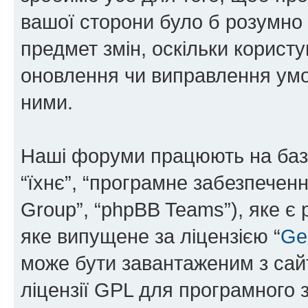
вашої сторони було б розумно 
предмет змін, оскільки користу
оновлення чи виправлення умо
ними.
Наші форуми працюють на базі 
“їхнє”, “програмне забезпечен
Group”, “phpBB Teams”), яке є
яке випущене за ліцензією “
Ge
може бути завантаженим з са
ліцензії GPL для програмного 