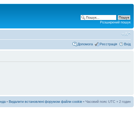
Розширений пошук
Допомога
Реєстрація
Вхід
нда
•
Видалити встановлені форумом файли cookie
• Часовий пояс UTC + 2 годин