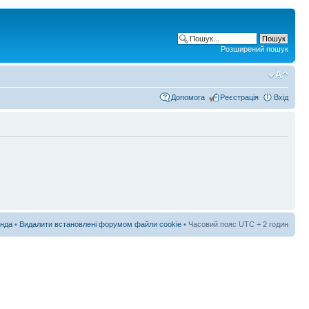
Розширений пошук
Допомога
Реєстрація
Вхід
нда
•
Видалити встановлені форумом файли cookie
• Часовий пояс UTC + 2 годин