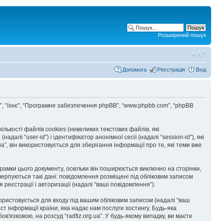
Розширений пошук
Допомога
Реєстрація
Вхід
”, “їх”, “їхнє”, “Програмне забезпечення phpBB”, “www.phpbb.com”, “phpBB
ькості файлів cookies (невеликих текстових файлів, які
і “user-id”) і ідентифікатор анонімної сесії (надалі “session-id”), які
, він використовується для зберігання інформації про те, які теми вже
рамки цього документу, оскільки він поширюється виключно на сторінки,
черпуються такі дані: повідомлення розміщені під обліковим записом
я реєстрації і авторизації (надалі “ваші повідомлення”).
икористовується для входу під вашим обліковим записом (надалі “ваш
ст інформації країни, яка надає нам послуги хостингу. Будь-яка
в'язковою, на розсуд “radfiz.org.ua”. У будь-якому випадку, ви маєте