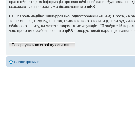
право обирати, яка інформація про ваш обліковий запис буде загальнодос
розсилаються програмним забезпеченням phpBB.
Ваш пароль надійно зашифровано (одностороннім хешем). Проте, не рек
“radfiz.org.ua”, тому, будь-ласка, тримайте його в таємниці, і при будь-
облікового запису, ви можете скористатись функцією “Я забув свій парол
чого програмне забезпечення phpBB згенерує новий пароль до вашого об
Повернутись на сторінку логування
Список форумів