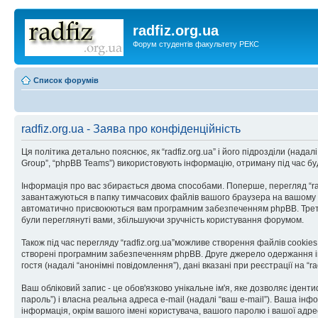
radfiz.org.ua
Форум студентів факультету РЕКС
Список форумів
radfiz.org.ua - Заява про конфіденційність
Ця політика детально пояснює, як “radfiz.org.ua” і його підрозділи (надалі “
Group”, “phpBB Teams”) використовують інформацію, отриману під час будь
Інформація про вас збирається двома способами. Поперше, перегляд “rad
завантажуються в папку тимчасових файлів вашого браузера на вашому комп
автоматично присвоюються вам програмним забезпеченням phpBB. Третій фа
були переглянуті вами, збільшуючи зручність користування форумом.
Також під час перегляду “radfiz.org.ua”можливе створення файлів cookie
створені програмним забезпеченням phpBB. Друге джерело одержання інфо
гостя (надалі “анонімні повідомлення”), дані вказані при реєстрації на “r
Ваш обліковий запис - це обов'язково унікальне ім'я, яке дозволяє ідент
пароль”) і власна реальна адреса e-mail (надалі “ваш e-mail”). Ваша інф
інформація, окрім вашого імені користувача, вашого паролю і вашої адрес