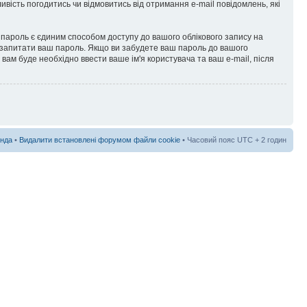
вість погодитись чи відмовитись від отримання e-mail повідомлень, які
пароль є єдиним способом доступу до вашого облікового запису на
права запитати ваш пароль. Якщо ви забудете ваш пароль до вашого
вам буде необхідно ввести ваше ім'я користувача та ваш e-mail, після
нда
•
Видалити встановлені форумом файли cookie
• Часовий пояс UTC + 2 годин