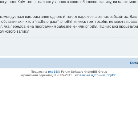
тупною. Крім того, в налаштуваннях вашого облікового запису, ви маєте можли
омендується використання одного й того ж паролю на різних вебсайтах. Ваш 
яких обставинах ніхто з “radfiz.org.ua”, phpBB чи якісь треті особи, не мають 
ь”, яка передбачена програмним забезпеченням phpBB. Під час цієї процедури 
лікового запису.
Кома
Працює на
phpBB
® Forum Software © phpBB Group
Український переклад © 2005-2011
Українська підтримка phpBB