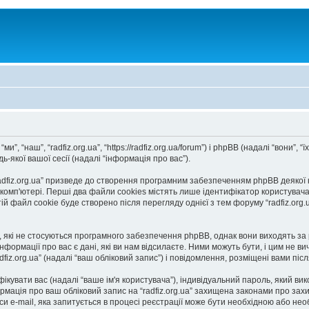
ми”, “наш”, “radfiz.org.ua”, “https://radfiz.org.ua/forum”) і phpBB (надалі “вони
-якої вашої сесії (надалі “інформація про вас”).
fiz.org.ua” призведе до створення програмним забезпеченням phpBB деякої кіл
'ютері. Перші два файли cookies містять лише ідентифікатор користувача (надал
йл cookie буде створено після перегляду однієї з тем форуму “radfiz.org.ua”
s, які не стосуються програмного забезпечення phpBB, однак вони виходять за 
рмації про вас є дані, які ви нам відсилаєте. Ними можуть бути, і цим не ви
adfiz.org.ua” (надалі “ваш обліковий запис”) і повідомлення, розміщені вами післ
ифікувати вас (надалі “ваше ім'я користувача”), індивідуальний пароль, який в
ормація про ваш обліковий запис на “radfiz.org.ua” захищена законами про захи
и e-mail, яка запитується в процесі реєстрації може бути необхідною або необо