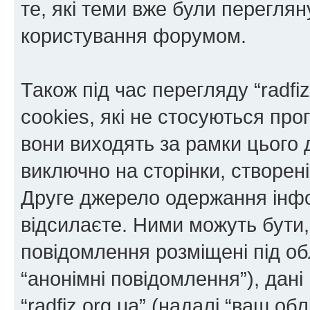
те, які теми вже були переглян
користування форумом.
Також під час перегляду “radf
cookies, які не стосуються пр
вони виходять за рамки цього 
виключно на сторінки, створе
Друге джерело одержання інфор
відсилаєте. Ними можуть бути, 
повідомлення розміщені під об
“анонімні повідомлення”), дані 
“radfiz.org.ua” (надалі “ваш об