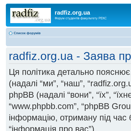
radfiz.org.ua
Форум студентів факультету РЕКС
Список форумів
radfiz.org.ua - Заява п
Ця політика детально пояснює, я
(надалі “ми”, “наш”, “radfiz.org.u
phpBB (надалі “вони”, “їх”, “ї
“www.phpbb.com”, “phpBB Grou
інформацію, отриману під час б
“інформація про вас”).