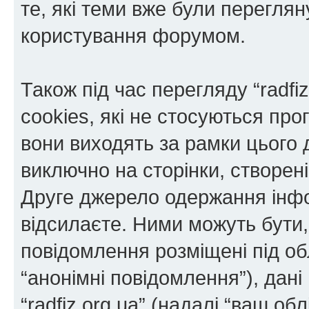
те, які теми вже були переглян
користування форумом.
Також під час перегляду “radf
cookies, які не стосуються пр
вони виходять за рамки цього 
виключно на сторінки, створе
Друге джерело одержання інфор
відсилаєте. Ними можуть бути, 
повідомлення розміщені під об
“анонімні повідомлення”), дані 
“radfiz.org.ua” (надалі “ваш об