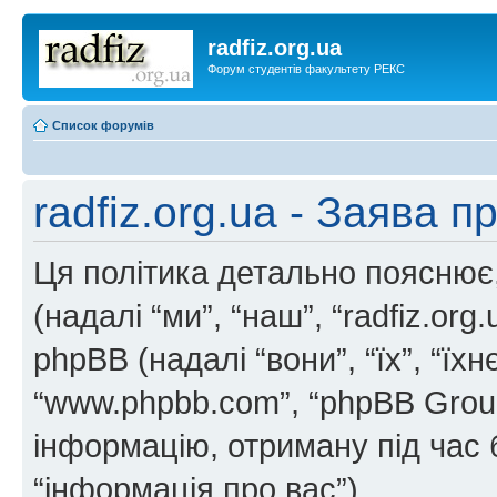
radfiz.org.ua
Форум студентів факультету РЕКС
Список форумів
radfiz.org.ua - Заява п
Ця політика детально пояснює, я
(надалі “ми”, “наш”, “radfiz.org.u
phpBB (надалі “вони”, “їх”, “ї
“www.phpbb.com”, “phpBB Grou
інформацію, отриману під час б
“інформація про вас”).