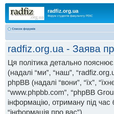
radfiz.org.ua
Форум студентів факультету РЕКС
Список форумів
radfiz.org.ua - Заява п
Ця політика детально пояснює, я
(надалі “ми”, “наш”, “radfiz.org.u
phpBB (надалі “вони”, “їх”, “ї
“www.phpbb.com”, “phpBB Grou
інформацію, отриману під час б
“інформація про вас”).