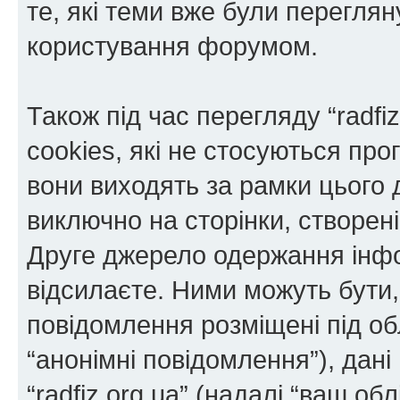
те, які теми вже були переглян
користування форумом.
Також під час перегляду “radf
cookies, які не стосуються пр
вони виходять за рамки цього 
виключно на сторінки, створе
Друге джерело одержання інфор
відсилаєте. Ними можуть бути, 
повідомлення розміщені під об
“анонімні повідомлення”), дані 
“radfiz.org.ua” (надалі “ваш об