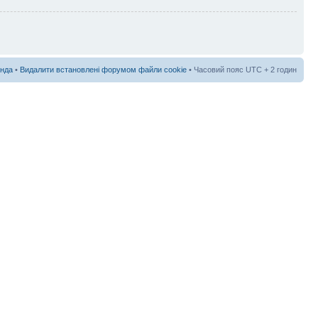
нда
•
Видалити встановлені форумом файли cookie
• Часовий пояс UTC + 2 годин